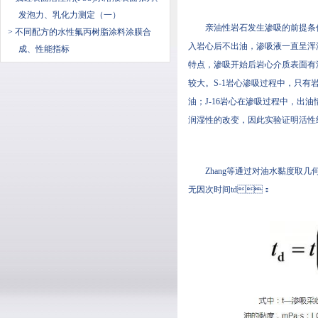
发泡力、乳化力测定（一）
亲油性岩石发生渗吸的前提条件是润
> 不同配方的水性氟丙树脂涂料涂膜合
入岩心后不出油，渗吸液一直呈浑
成、性能指标
特点，渗吸开始后岩心介质表面有油
较大。S-1岩心渗吸过程中，
油；J-16岩心在渗吸过程中
润湿性的改变，因此实验证明
Zhang等通过对油水黏度取几何平
无因次时间td：