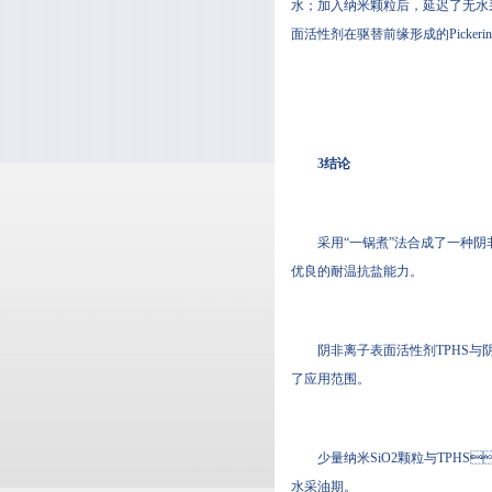
水；加入纳米颗粒后，延
面活性剂在驱替前缘形成的Pickering
3结论
采用“一锅煮”法合成了一种阴非
优良的耐温抗盐能力。
阴非离子表面活性剂TPHS与阴离
了应用范围。
少量纳米SiO2颗粒与TPHS
水采油期。