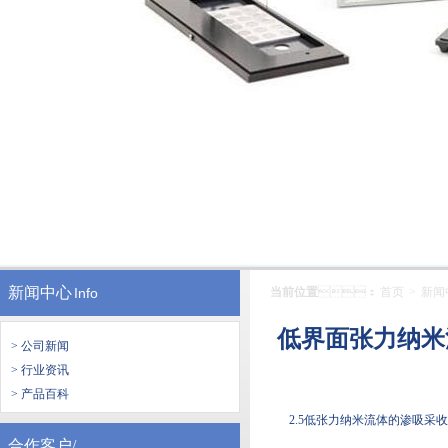
新闻中心
Info
当前位置
：
首页
>
新闻
低界面张力纳米
> 公司新闻
> 行业资讯
> 产品百科
2.5低张力纳米流体的渗吸采
合作客户/