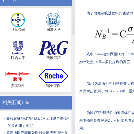
为了研究渗吸过程中的驱动力
拜耳公司
同济大学
式中：σ—油水界面张力，m
联合大学
美国保洁
g/cm3；H—多孔介质的高度
NB-1为渗吸机理判别参数，式
美国强生
瑞士罗氏
力同时起作用；NB-1＜＜1时，重
相关新闻
Info
为验证TPHS活性纳米流体在渗
> 嵌段聚醚型破乳剂AE-1和SP169与模拟油
基本物性参数见表2，不同体系
的界面张力测定
用。
> 超声协同壳聚糖处理对蛋黄液界面张力