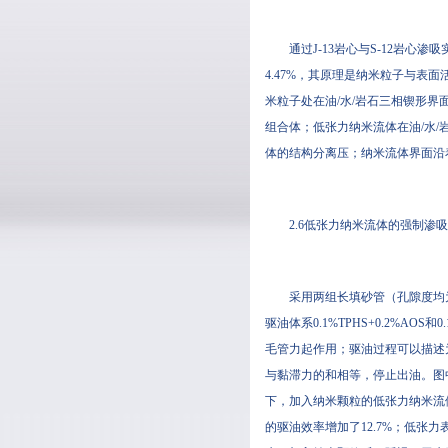
通过J-13岩心与S-12岩心渗
4.47%，其原理是纳米粒子与表面
米粒子处在油/水/岩石三相锲形界面
组合体；低张力纳米流体在
体的结构分离压；纳米流体界面
2.6低张力纳米流体的强制渗
采用两组长填砂管（孔隙度均为45
驱油体系0.1%TPHS+0.2%AOS和0
毛管力起作用；驱油过程可以描述
与黏滞力的和相等，停止出油。
下，加入纳米颗粒的低张力纳米
的驱油效率增加了12.7%；