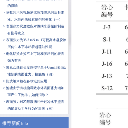
的影响
> 草莓污污污视频测试添加消泡剂后起泡
液、水性丙烯酸胶黏剂的变化（一）
> 表面张力尺度效应对微纳米器械的制造
有指导意义
> 表面张力为35.5 mN m−1可提高水凝胶涂
层仿生水下非粘着超疏油性能
> 电化铝烫金烫不上可能和胶粘剂的表面
张力有关
> 聚氧乙烯链长度调控非离子Gemini表面活
性剂的表面张力、接触角（四）
> 脂质纳米粒在各领域的应用
> 池塘由于有机物导致水体表面张力增加
而产生了泡沫，如何消除？
> 表面张力对乙醇液滴冲击过冷水平壁面
的铺展动力学行为的影响（三）
推荐新闻
Info