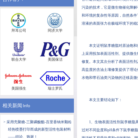
污染的技术，它是微生物催化降
和环境的复杂性等原因，自然
溶液的表面张力在极端环境下的稳定
拜耳公司
同济大学
本文证明鼠李糖脂对原油饱和烃(
上采用投加表面活性剂、提
联合大学
美国保洁
修复。本文其次分析了表面活
高盐度的含油土壤修复提供了理论依据
水饱和带石油类污染物的迁移及微生物
美国强生
瑞士罗氏
本文主要结论如下：
相关新闻
Info
> 采用壳聚糖-三聚磷酸酯-百里香纳米颗粒
1、生物表面活性剂鼠李
经热喷墨打印而成的新型活性包装材料
过对不同盐度和pH条件下鼠李糖
——结论、致谢！