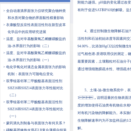
附能力越强。pH值的变化通
有利于促进SAT和PAH的解吸
> 全自动液滴界面张力仪研究聚合物种类
和水质对聚合物的界面黏性模量影响
> 衣康酸型反应性表面活性剂在新型皮革
4、通过控制微生物降解石油污
化学品中的应用研究进展
活性剂和石油初始浓度等因素间交互作
> 温度、盐对辛基酚聚氧乙烯醚磺酸盐的
油-水界面行为的影响（二）
94.00%，比添加HgCl2以控制
> 温度、盐对辛基酚聚氧乙烯醚磺酸盐的
过气相色谱-质谱联用仪的测定，
油-水界面行为的影响（一）
最重要因素，土壤颗粒对石油分
> 电化学氧化对液态金属表面张力的影响
通过增强细胞膜疏水性、增强
机制：表面张力可随电位变化
> 双季铵基邻苯二甲酸酯基表面活性剂
SHZ16和SHZ14表面张力等性能对比
5、土壤-油-微生物系统中
（二）
1，说明适量的生物表面活
> 双季铵基邻苯二甲酸酯基表面活性剂
度的增加使得石油类有机物在水相中溶
SHZ16和SHZ14表面张力等性能对比
对有机污染物的降解能力。本实验证
（一）
生物降解速率约为不加盐样品的1/2
> 蒙药滴丸剂制备与表面张力有何关系？
解。
> 磺酸基团修饰水滑石LB复合薄膜自组装