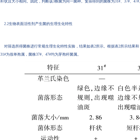
杆状且大小相同。因此，判断该3株菌为同一菌种。复筛得到的菌株为31#、37#、47#
2.2生物表面活性剂产生菌的生理生化特性
对筛选所得菌株进行常规生理生化特性实验，结果如表2所示。根据表2所示结果和《伯杰
31#为假单孢属，菌株37#、47#均为芽孢杆菌属。