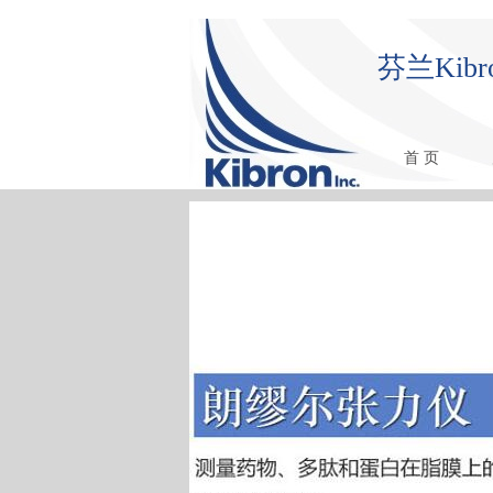
芬兰Ki
首 页