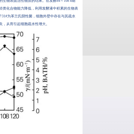
生物表面活性物质的结果。在发酵84～108 h期
摄取烃类化合物能力降低，利用发酵液中积累的生物表
。由于31#为革兰氏阴性菌，细胞外壁中存在与其疏水
，从而引起细胞疏水性增大。