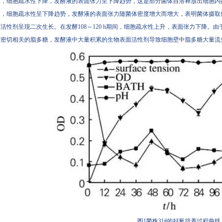
，细胞疏水性下降，发酵液的表面张力呈下降趋势，这是部分菌体自溶释放出细胞内的
，细胞疏水性呈下降趋势，发酵液的表面张力随菌体密度增大而增大，表明菌体
活性剂呈现二次生长。在发酵108～120 h期间，细胞疏水性上升，表面张力下降
密切相关的脂多糖，发酵液中大量积累的生物表面活性剂导致细胞壁中脂多糖大量流失
图1菌株31#的好氧培养过程曲线