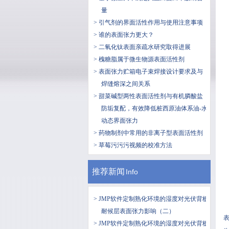
量
> 引气剂的界面活性作用与使用注意事项
> 谁的表面张力更大？
> 二氧化钛表面亲疏水研究取得进展
> 槐糖脂属于微生物源表面活性剂
> 表面张力贮箱电子束焊接设计要求及与
焊缝熔深之间关系
> 甜菜碱型两性表面活性剂与有机膦酸盐
防垢复配，有效降低桩西原油体系油-水
动态界面张力
> 药物制剂中常用的非离子型表面活性剂
> 草莓污污污视频的校准方法
推荐新闻
Info
> JMP软件定制熟化环境的湿度对光伏背板
耐候层表面张力影响（二）
表
> JMP软件定制熟化环境的湿度对光伏背板