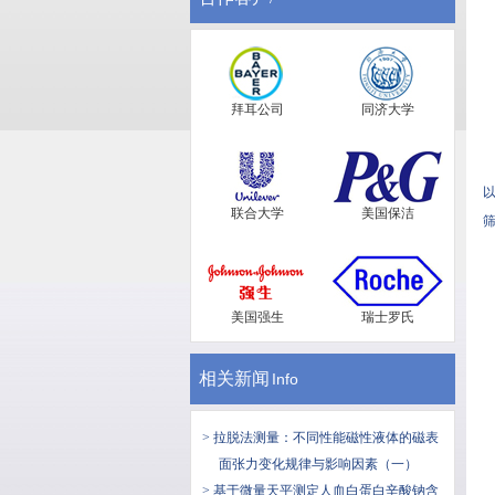
拜耳公司
同济大学
以
联合大学
美国保洁
筛
美国强生
瑞士罗氏
相关新闻
Info
> 拉脱法测量：不同性能磁性液体的磁表
面张力变化规律与影响因素（一）
> 基于微量天平测定人血白蛋白辛酸钠含