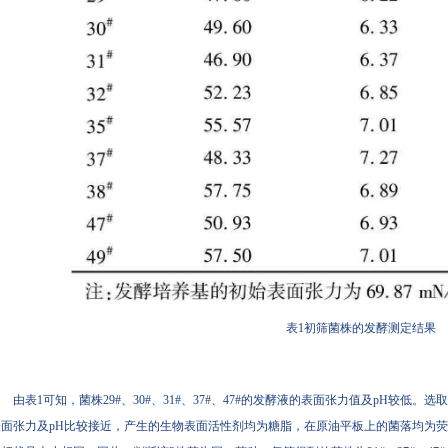
表1初筛菌株的发酵测定结果
由表1可知，菌株29#、30#、31#、37#、47#的发酵液的表面张力值及pH较低。选取
面张力及pH比较接近，产生的生物表面活性剂均为糖脂，在原油平板上的菌落均为荧光绿色