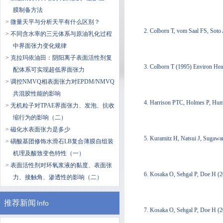
膜制备方法
> 微量天平与分析天平有什么区别？
2. Colborn T, vom Saal FS, Soto
> 不同含水率的三元体系与原油乳化过程
中界面张力变化规律
> 克拉玛依油田：阴阳离子表面活性剂复
3. Colborn T (1995) Environ Hea
配体系可实现超低界面张力
> 调控NMVQ相表面张力对EPDM/NMVQ
共混胶性能的影响
4. Harrison PTC, Holmes P, Hum
> 无机粒子对TPAE界面张力、发泡、抗收
缩行为的影响（二）
> 磁化水表面张力是多少
5. Kuramitz H, Natsui J, Sugawa
> 磺酸基团修饰水滑石LB复合薄膜自组装
机理及酸致变色特性（一）
> 表面活性剂对环氧浆液的黏度、表面张
6. Kosaka O, Sehgal P, Doe H (2
力、接触角、渗透性的影响（二）
推荐新闻
Info
7. Kosaka O, Sehgal P, Doe H (