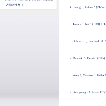
表面活性剂（二）
14. Chiang H, Lukton A (1975) 
15. Tamura K, Nii N (1989) J P
16. Delacruz JL, Blanchard GJ 
17. Marchetti S, Onori G (2005
18. Wang Y, Mendoza S, Kaifer 
19. Osteryoung RA, Anson FC (