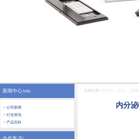
新闻中心
Info
当前位置
：
首页
>
新闻
内分泌
> 公司新闻
> 行业资讯
> 产品百科
合作客户/