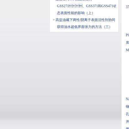
GSS271、GSS371和GSS471动
3
态表面性能的影响（上）
> 高盐油藏下两性/阴离子表面活性剂协同
获得油水超低界面张力的方法（三）
P
库
M
N
物
孔
并