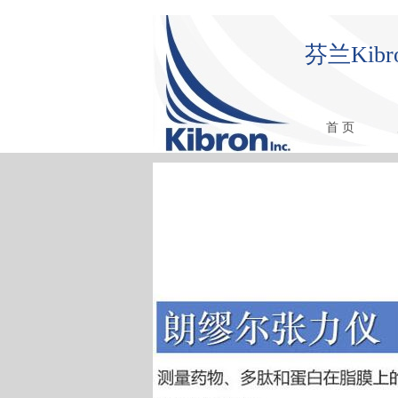
芬兰Ki
首 页