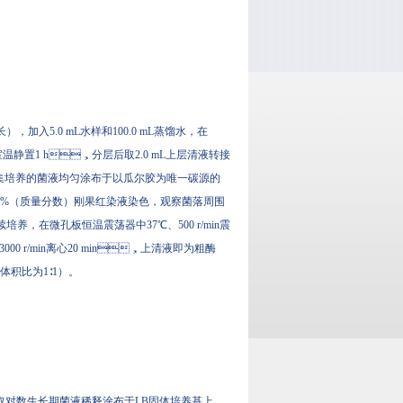
入5.0 mL水样和100.0 mL蒸馏水，在
后室温静置1 h，分层后取2.0 mL上层清液转接
00.0μL富集培养的菌液均匀涂布于以瓜尔胶为唯一碳源的
.0%（质量分数）刚果红染液染色，观察菌落周围
，在微孔板恒温震荡器中37℃、500 r/min震
00 r/min离心20 min，上清液即为粗酶
1∶1）。
，取对数生长期菌液稀释涂布于LB固体培养基上，