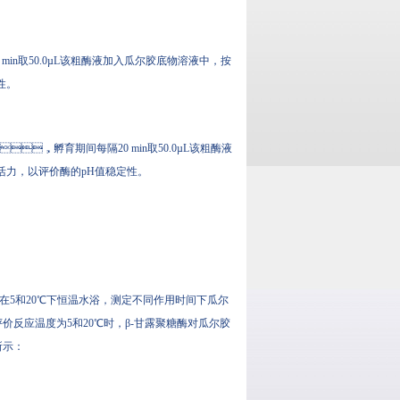
in取50.0µL该粗酶液加入瓜尔胶底物溶液中，按
。
液中孵育2 h，孵育期间每隔20 min取50.0µL该粗酶液
力，以评价酶的pH值稳定性。
别在5和20℃下恒温水浴，测定不同作用时间下瓜尔
价反应温度为5和20℃时，β-甘露聚糖酶对瓜尔胶
示：