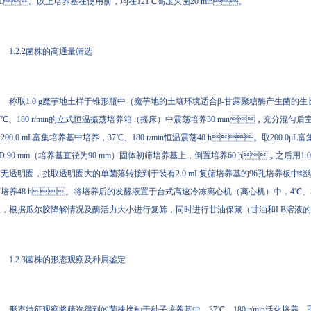
/L。以上培养基在使用前，均在121℃高压灭菌20 min。
1.2.2菌株的高通量筛选
称取1.0 g魔芋地土样于锥形瓶中（魔芋地的土壤环境适合β-甘露聚糖酶产生菌的生长），加
7℃、180 r/min的立式恒温振荡培养箱（摇床）中震荡培养30 min，充分混匀
200.0 mL富集培养基中培养，37℃、180 r/min恒温震荡48 h。取2
D 90 mm（培养基直径为90 mm）固体初筛培养基上，倒置培养60 h，之后用1
无透明圈，挑取透明圈大的单菌落转接到于装有2.0 mL复筛培养基的96孔培养板中继续培养
培养48 h。将培养后的发酵液置于台式高速冷冻离心机（离心机）中，4℃、30
，根据瓜尔胶降解情况及酶活力大小进行复筛，同时进行甘油保藏（甘油和LB溶液的体积比为
1.2.3菌株的形态观察及种属鉴定
形态特征观察将筛选得到的菌株接种于种子培养基中，37℃、180 r/min活化培养