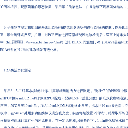
7℃倒置培养，观察菌落的形态特征。采用革兰氏染色法，在显微镜下观察菌体结构
分子生物学鉴定按照细菌基因组DNA抽提试剂盒说明书进行DNA的提取，以基因组DN
CR（聚合酶链式反应）扩增。对PCR产物进行琼脂糖凝胶电泳检测后，送至上海华大
中（http：//www.ncbi.nlm.gov/blast/）进行BLAST同源性比对（BLAST
EGA软件的N-J法构建系统发育进化树。
1.2.4酶活力的测定
采用3，5-二硝基水杨酸法对β-甘露聚糖酶酶活力进行测定，用pH=7.0的PBS缓冲液（每1
a2HPO4和62 mL 0.2 mol/L的KH2PO4配成）配制0.5%（质量分数）的瓜尔胶底物溶液
溶液，50℃反应10 min后，加入1.0 mL的DNS试剂终止反应，沸水浴10 min显色
板中，在540 nm处用多功能酶标仪测定吸光度，实验每组设置3个平行，结果取平均值
根据标准曲线计算产生的还原糖量。在一定温度和pH值条件下，1 min催化底物水解