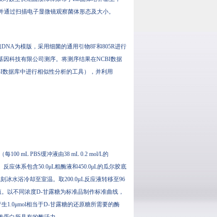
，并通过扫描电子显微镜观察菌体形态及大小。
A为模版，采用细菌的通用引物8F和805R进行
基因科技有限公司测序。将测序结果在NCBI数据
是在NCBI数据库中进行相似性分析的工具），并利用
00 mL PBS缓冲液由38 mL 0.2 mol/L的
。反应体系包含50.0μL粗酶液和450.0μL的瓜尔胶底
后，立刻冰水浴冷却至室温。取200.0µL反应液转移至96
。以不同浓度D-甘露糖为标准品制作标准曲线，
产生1.0μmol相当于D-甘露糖的还原糖所需要的酶