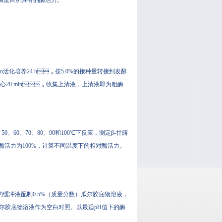
毫克酶蛋白所具有的酶活力。
min活化培养24 h，按5.0%的接种量转接到发酵
min离心20 min，收集上清液，上清液即为粗酶
、60、70、80、90和100℃下反应，测定β-甘露
力为100%，计算不同温度下的相对酶活力。
、10.0、11.0和12.0的缓冲液配制0.5%（质量分数）瓜尔胶底物溶液，
尔胶底物溶液作为空白对照。以最适pH值下的酶