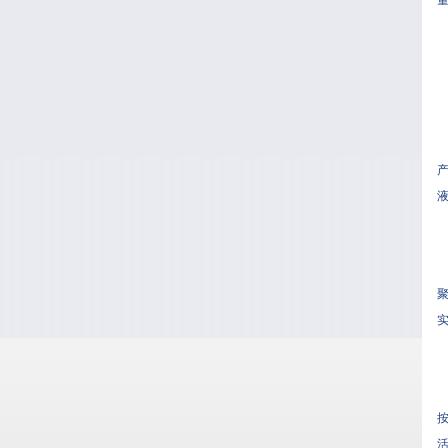
量
产
液
聚
实
按
活