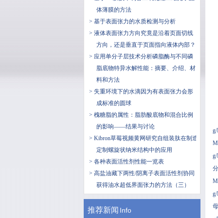
体薄膜的方法
> 基于表面张力的水质检测与分析
> 液体表面张力方向究竟是沿着页面切线
方向，还是垂直于页面指向液体内部？
> 应用单分子层技术分析磷脂酶与不同磷
脂底物特异水解性能：摘要、介绍、材
料和方法
> 失重环境下的水滴因为有表面张力会形
成标准的圆球
> 槐糖脂的属性：脂肪酸底物和混合比例
的影响——结果与讨论
g
> Kibron草莓视频黄网研究自组装肽在制造
M
定制螺旋状纳米结构中的应用
g
> 各种表面活性剂性能一览表
分
> 高盐油藏下两性/阴离子表面活性剂协同
M
获得油水超低界面张力的方法（三）
g
母
推荐新闻
Info