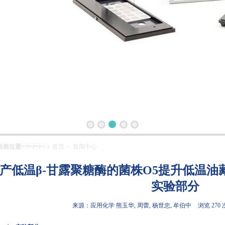
当前位置
：
首页
>
新闻中心
产低温β-甘露聚糖酶的菌株O5提升低温
实验部分
来源：应用化学 熊玉华, 周蕾, 杨世忠, 牟伯中
浏览 270 