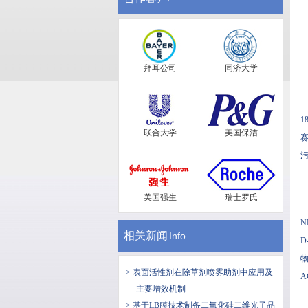
拜耳公司
同济大学
1
联合大学
美国保洁
赛
污
美国强生
瑞士罗氏
N
相关新闻
Info
D
物
> 表面活性剂在除草剂喷雾助剂中应用及
A
主要增效机制
> 基于LB膜技术制备二氧化硅二维光子晶