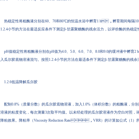
热稳定性将粗酶液分别在60、70和80℃的恒温水浴中孵育1 h，孵育期间每隔10 m
1.2.4小节的方法在最适反应条件下测定β-甘露聚糖酶的残余活力，以评价酶的热稳定性
pH值稳定性将粗酶液分别在pH值为4.0、5.0、6.0、7.0、8.0和9.0的缓冲
入瓜尔胶底物溶液混匀。按照1.2.4小节的方法在最适条件下测定β-甘露聚糖酶的残余活
1.2.6低温降解瓜尔胶
配制0.8%（质量分数）的瓜尔胶底物溶液，加入1.0%（体积分数）的粗酶液，分
溶液的粘度变化，每次测量3次取平均值。以未经处理的瓜尔胶溶液作为空白对照，评
降粘效果。降粘率（Viscosity Reduction Rate，VRR）的计算如公式（1）所