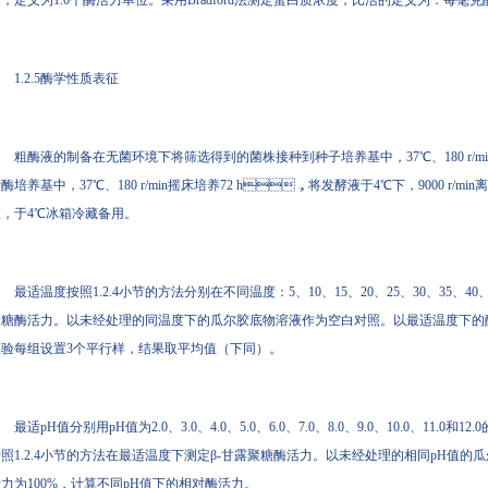
，定义为1.0个酶活力单位。采用Bradford法测定蛋白质浓度，比活的定义为：每
1.2.5酶学性质表征
粗酶液的制备在无菌环境下将筛选得到的菌株接种到种子培养基中，37℃、180 r/
酶培养基中，37℃、180 r/min摇床培养72 h，将发酵液于4℃下，9000 r/
，于4℃冰箱冷藏备用。
最适温度按照1.2.4小节的方法分别在不同温度：5、10、15、20、25、30、35、40、50
糖酶活力。以未经处理的同温度下的瓜尔胶底物溶液作为空白对照。以最适温度下的酶活
验每组设置3个平行样，结果取平均值（下同）。
最适pH值分别用pH值为2.0、3.0、4.0、5.0、6.0、7.0、8.0、9.0
照1.2.4小节的方法在最适温度下测定β-甘露聚糖酶活力。以未经处理的相同pH值的瓜
力为100%，计算不同pH值下的相对酶活力。