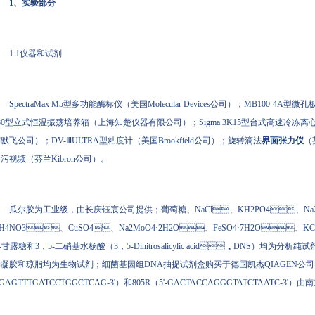
1、实验部分
1.1仪器和试剂
SpectraMax M5型多功能酶标仪（美国Molecular Devices公司）；MB100-
80型立式恒温振荡培养箱（上海知楚仪器有限公司）；Sigma 3K15型台式高速冷冻离心机（德
默飞公司）；DV-ⅢULTRA型粘度计（美国Brookfield公司）；旋转滴法
界面张力仪
（芬
污视频（芬兰Kibron公司）。
瓜尔胶为工业级，由长庆钰宸公司提供；葡萄糖、NaCl、KH2PO4、N
H4NO3、CuSO4、Na2MoO4·2H2O、FeSO4·7H2O、KC
-‍甘露糖和3，‍5-‍二硝基水杨酸（3，‍5-Dinitrosalicylic acid，DNS）均为分析
凝胶和琼脂均为生物试剂；细菌基因组DNA抽提试剂盒购买于德国凯杰QIAGEN公司；
GAGTTTGATCCTGGCTCAG-3'）和805R（5'-GACTACCAGGGTATCTAATC-